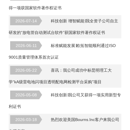
得一项获国家软件著作权证书
2026-07-14
科技创新 增智赋能∣我全资子公司自主
研发的“放电管自动测试台软件”获国家软件著作权证书
2026-06-11
标准赋能发展∣欧拓智能顺利通过ISO
9001质量管理体系首次认证
2026-05-22
喜讯：我公司成功中标昆明理工大
学“kA级雷电地闪项目透明配电网检测平台采购”项目
2026-05-08
科技创新∣我公司又获得一项实用新型专
利证书
2026-03-18
热烈欢迎美国Bourns.Inc客户来我公司