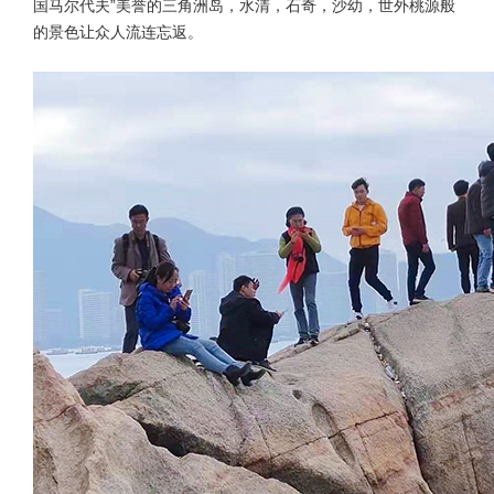
国马尔代夫”美誉的三角洲岛，水清，石奇，沙幼，世外桃源般
的景色让众人流连忘返。