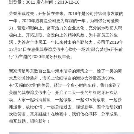
浏览量：
3011
发布时间：
2019-12-16
荣誉承载过去，开拓旨在未来。2019年是公司持续健康发展的
一年，2020年必将是公司更为辉煌的一年，为增强公司凝聚
力，营造和谐向上、富有活力的企业文化，充分展示欧拓人积
极向上、开拓进取、奋发向上的精神风貌，为丰富员工的生
活，为答谢全体员工一年以来付出的辛勤努力，公司于2019年
12月14日在惠州巽寮湾度假中心举办一场以“融合梦想●开拓前
行”为主题的2020年尾牙狂欢年会。
巽寮湾是粤东数百公里中海水洁净的海湾之一。除了一类的海
水及沙滩沙质外，海滩上软细洁白的海沙含沙量高达99%。
有"天赐白沙堤"的美誉。经过一个多小时的车程，我们来到了
美丽的巽寮湾度假中心，开启了二天一夜的年终尾牙狂欢活
动。大家一起出海捕鱼，一起做饭，一起KTV房放歌、一起沙
滩漫步，放松心情，一起总结过去，憧憬新年。整个活动我们
欢歌笑语，其乐融融！在晚宴中，我们信心满怀，分享成果，
相互鼓劲，唱响新年！